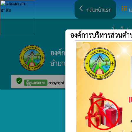
arrow_back_ios
apps
กลับหน้าแรก
เ
ที่อยู่ไ
องค์การบริหารส่วนต
องค์การบริหารส่วนตำบลหนอ
อำเภอสมเด็จ จังหวัดกาฬสินธุ์
verified_user
ผู้ดูแลระบบ
copyright © 2025
องค์การบริหารส่วนตำบลหนองแ