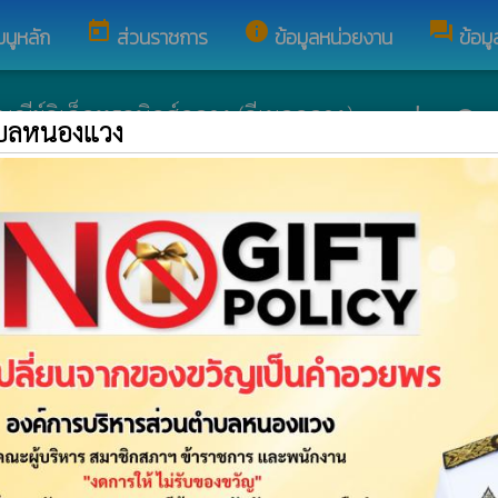
today
info
forum
มนูหลัก
ส่วนราชการ
ข้อมูลหน่วยงาน
ข้อม
ปรษณีย์อิเล็กทรอนิกส์กลาง (อีเมลกลาง) :
saraban@no
ำบลหนองแวง
อีเมลกลาง : sar
งแวง
โทรศัพท์ : 043-
public
วง
พัฒนาระบบ :
www.ts-local.com
นโยบายเว็บไซต์
นโย