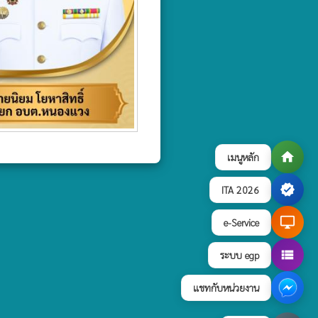
home
เมนูหลัก
verified
ITA 2026
desktop_windows
e-Service
view_list
ระบบ egp
แชทกับหน่วยงาน