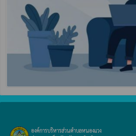
องค์การบริหารส่วนตำบลหนองแวง