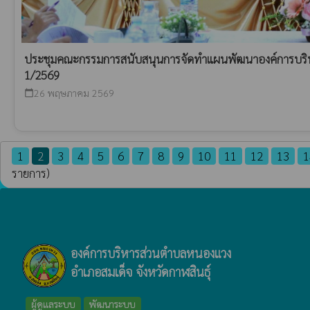
ประชุมคณะกรรมการสนับสนุนการจัดทำแผนพัฒนาองค์การบริหา
1/2569
26 พฤษภาคม 2569
calendar_today
1
2
3
4
5
6
7
8
9
10
11
12
13
1
รายการ)
องค์การบริหารส่วนตำบลหนองแวง
อำเภอสมเด็จ จังหวัดกาฬสินธุ์
ผู้ดูแลระบบ
พัฒนาระบบ