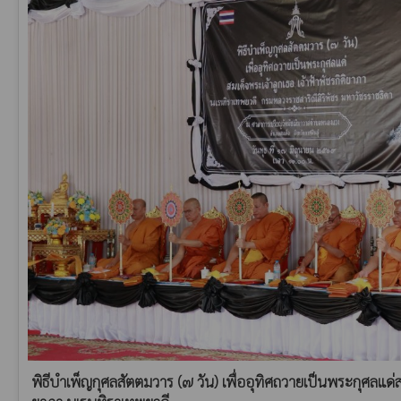
พิธีบำเพ็ญกุศลสัตตมวาร (๗ วัน) เพื่ออุทิศถวายเป็นพระกุศลแด่สม