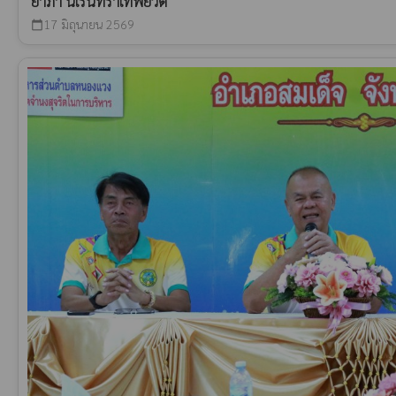
ยาภา นเรนทิราเทพยวดี
17 มิถุนายน 2569
calendar_today