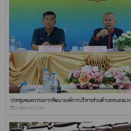
ประชุมคณะกรรมการพัฒนาองค์การบริหารส่วนตำบลหนองแวง ค
30 มิถุนายน 2569
calendar_today