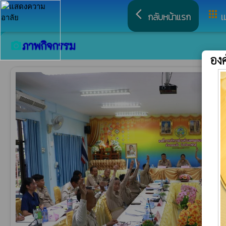
arrow_back_ios
apps
กลับหน้าแรก
เ
ภาพกิจกรรม
camera_alt
อง