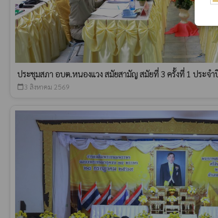
ประชุมสภา อบต.หนองแวง สมัยสามัญ สมัยที่ 3 ครั้งที่ 1 ประจำ
3 สิงหาคม 2569
calendar_today